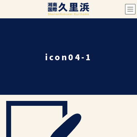
コ
ナ
ン
ビ
テ
ゲ
ン
ー
ツ
シ
へ
ョ
ス
ン
icon04-1
キ
に
ッ
移
プ
動