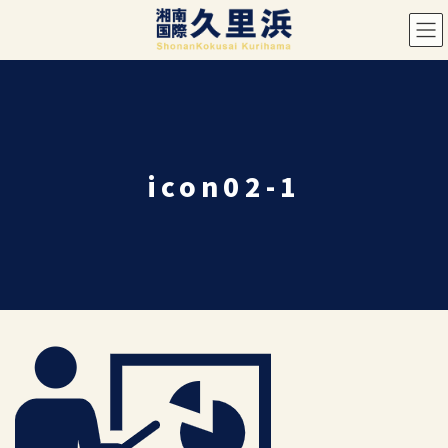
コ
ナ
ン
ビ
テ
ゲ
ン
ー
ツ
シ
へ
ョ
ス
ン
icon02-1
キ
に
ッ
移
プ
動