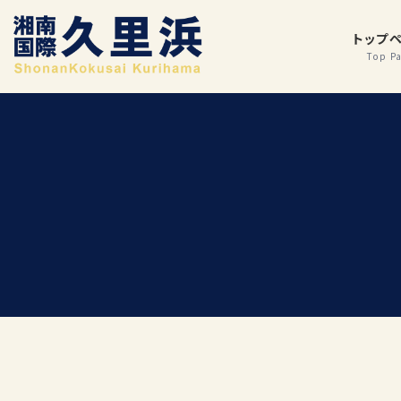
コ
ナ
ン
ビ
トップ
テ
ゲ
ン
ー
ツ
シ
へ
ョ
ス
ン
キ
に
ッ
移
プ
動